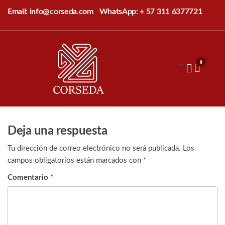
Saltar
Email: info@corseda.com
WhatsApp: + 57 311 6377721
al
contenido
Corseda
Corporación
para el
0
desarrollo
de la
sericultura
del Cauca
Deja una respuesta
Tu dirección de correo electrónico no será publicada.
Los
campos obligatorios están marcados con
*
Comentario
*