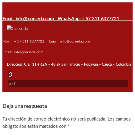
Saltar
al
Email: info@corseda.com
WhatsApp: + 57 311 6377721
contenido
Corseda
Corporación
para el
Movil: + 57 311 6377721
Email: info@corseda.com
desarrollo
de la
Email: info@corseda.com
sericultura
del Cauca
Dirección: Cra. 11 # 62N – 48 B/ San Ignacio – Popayán – Cauca – Colombia
0
$ 0
Deja una respuesta
Tu dirección de correo electrónico no será publicada.
Los campos
obligatorios están marcados con
*