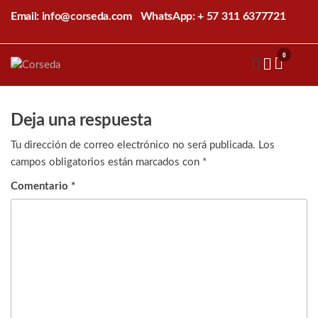
Saltar
Email: info@corseda.com
WhatsApp: + 57 311 6377721
al
contenido
0
Corseda
Corporación
para el
desarrollo
de la
Deja una respuesta
sericultura
del Cauca
Tu dirección de correo electrónico no será publicada.
Los
campos obligatorios están marcados con
*
Comentario
*