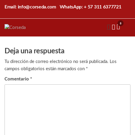
Saltar
Email: info@corseda.com
WhatsApp: + 57 311 6377721
al
contenido
0
Corseda
Corporación
para el
desarrollo
de la
Deja una respuesta
sericultura
del Cauca
Tu dirección de correo electrónico no será publicada.
Los
campos obligatorios están marcados con
*
Comentario
*