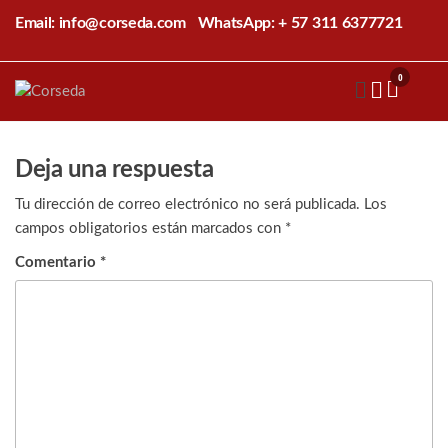
Saltar
Email: info@corseda.com
WhatsApp: + 57 311 6377721
al
contenido
0
Corseda
Corporación
para el
desarrollo
de la
Deja una respuesta
sericultura
del Cauca
Tu dirección de correo electrónico no será publicada.
Los
campos obligatorios están marcados con
*
Comentario
*