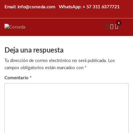
Saltar
Email: info@corseda.com
WhatsApp: + 57 311 6377721
al
contenido
0
Corseda
Corporación
para el
desarrollo
de la
Deja una respuesta
sericultura
del Cauca
Tu dirección de correo electrónico no será publicada.
Los
campos obligatorios están marcados con
*
Comentario
*