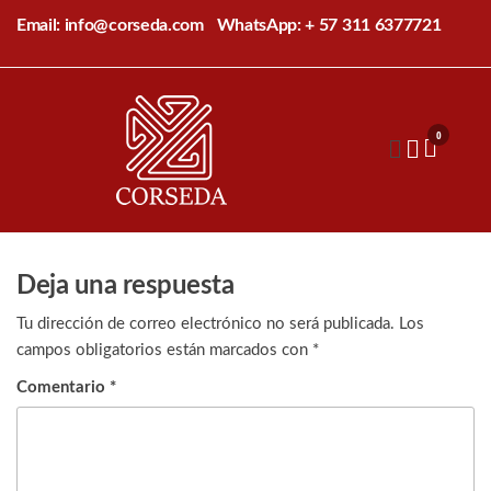
Saltar
Email: info@corseda.com
WhatsApp: + 57 311 6377721
al
contenido
Corseda
Corporación
para el
0
desarrollo
de la
sericultura
del Cauca
Deja una respuesta
Tu dirección de correo electrónico no será publicada.
Los
campos obligatorios están marcados con
*
Comentario
*