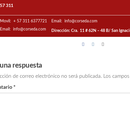
57 311
Movil: + 57 311 6377721
Email: info@corseda.com
Email: info@corseda.com
Dirección: Cra. 11 # 62N – 48 B/ San Ignac
 una respuesta
cción de correo electrónico no será publicada.
Los campos 
tario
*