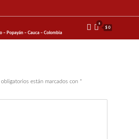
0
$ 0
io – Popayán – Cauca – Colombia
obligatorios están marcados con
*