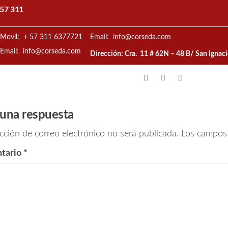
57 311
Movil: + 57 311 6377721
Email: info@corseda.com
Email: info@corseda.com
Dirección: Cra. 11 # 62N – 48 B/ San Ignac
 una respuesta
cción de correo electrónico no será publicada.
Los campos 
tario
*