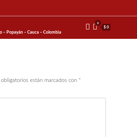
0
$ 0
io – Popayán – Cauca – Colombia
obligatorios están marcados con
*