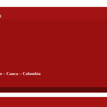
1
án – Cauca – Colombia