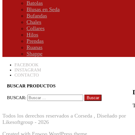
Batolas
Blusas en Seda
Bufandas
Chales
Collares
Hilos
Prendas
Ruanas
Shappe
FACEBOOK
INSTAGRAM
CONTACTO
BUSCAR PRODUCTOS
BUSCAR:
T
Todos los derechos reservados a Corseda , Diseñado por
Likesoftgroup - 2026
Created with
Enwoo
WordPress theme