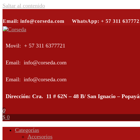
Saltar al contenido
Email: info@corseda.com
WhatsApp: + 57 311 637772
Corseda
Corporación para el desarrollo de la sericultura del Cauca
Movil: + 57 311 6377721
Email: info@corseda.com
Email: info@corseda.com
Dirección: Cra. 11 # 62N – 48 B/ San Ignacio – Popay
0
$ 0
Categorías
Accesorios