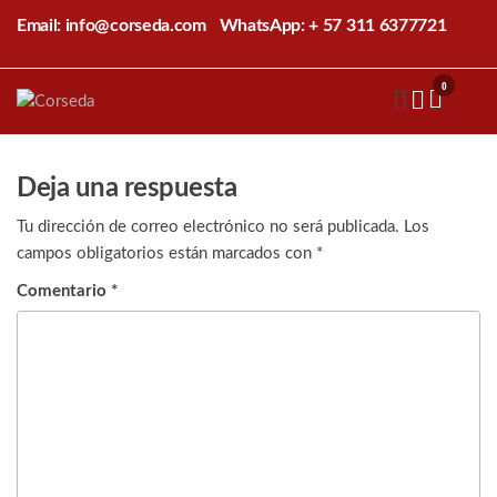
Saltar
Email: info@corseda.com
WhatsApp: + 57 311 6377721
al
contenido
0
Corseda
Corporación
para el
desarrollo
de la
Deja una respuesta
sericultura
del Cauca
Tu dirección de correo electrónico no será publicada.
Los
campos obligatorios están marcados con
*
Comentario
*