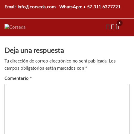
Saltar
Email: info@corseda.com
WhatsApp: + 57 311 6377721
al
contenido
0
Corseda
Corporación
para el
desarrollo
de la
Deja una respuesta
sericultura
del Cauca
Tu dirección de correo electrónico no será publicada.
Los
campos obligatorios están marcados con
*
Comentario
*