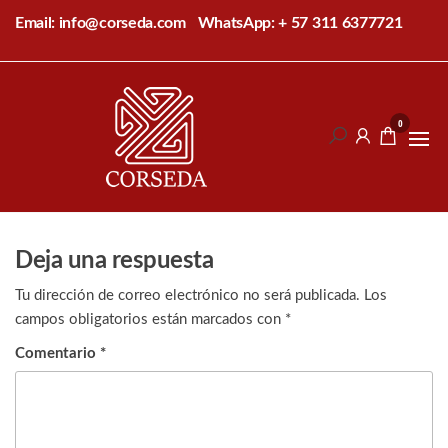
Saltar
Email: info@corseda.com
WhatsApp: + 57 311 6377721
al
contenido
Corseda
Corporación
para el
0
desarrollo
de la
sericultura
del Cauca
Deja una respuesta
Tu dirección de correo electrónico no será publicada.
Los
campos obligatorios están marcados con
*
Comentario
*