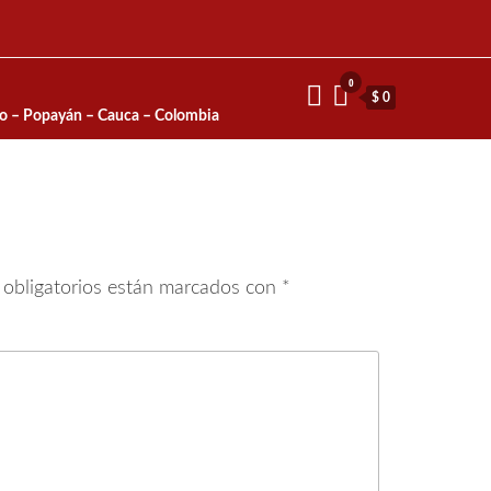
0
$ 0
io – Popayán – Cauca – Colombia
obligatorios están marcados con
*