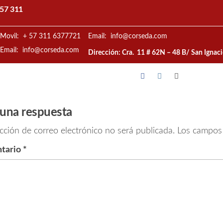
57 311
Movil: + 57 311 6377721
Email: info@corseda.com
Email: info@corseda.com
Dirección: Cra. 11 # 62N – 48 B/ San Ignac
 una respuesta
cción de correo electrónico no será publicada.
Los campos 
tario
*