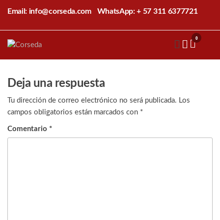
Saltar
Email: info@corseda.com
WhatsApp: + 57 311 6377721
al
contenido
0
Corseda
Corporación
para el
desarrollo
de la
Deja una respuesta
sericultura
del Cauca
Tu dirección de correo electrónico no será publicada.
Los
campos obligatorios están marcados con
*
Comentario
*