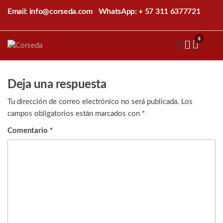
Saltar
Email: info@corseda.com
WhatsApp: + 57 311 6377721
al
contenido
0
Corseda
Corporación
para el
desarrollo
de la
Deja una respuesta
sericultura
del Cauca
Tu dirección de correo electrónico no será publicada.
Los
campos obligatorios están marcados con
*
Comentario
*