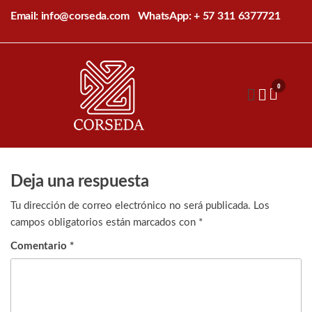
Saltar
Email: info@corseda.com
WhatsApp: + 57 311 6377721
al
contenido
Corseda
Corporación
para el
0
desarrollo
de la
sericultura
del Cauca
Deja una respuesta
Tu dirección de correo electrónico no será publicada.
Los
campos obligatorios están marcados con
*
Comentario
*