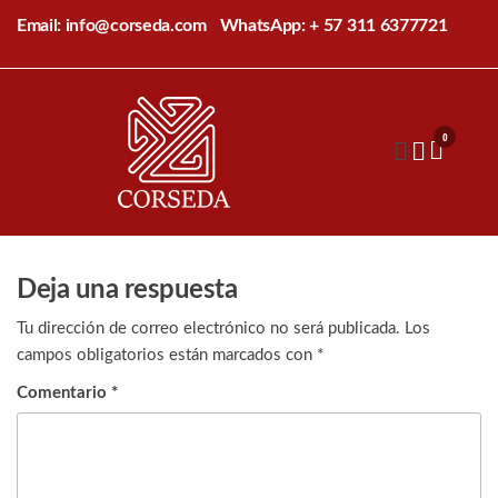
Saltar
Email: info@corseda.com
WhatsApp: + 57 311 6377721
al
contenido
Corseda
Corporación
para el
0
desarrollo
de la
sericultura
del Cauca
Deja una respuesta
Tu dirección de correo electrónico no será publicada.
Los
campos obligatorios están marcados con
*
Comentario
*