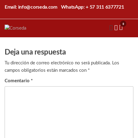
Saltar
Email: info@corseda.com
WhatsApp: + 57 311 6377721
al
contenido
0
Corseda
Corporación
para el
desarrollo
de la
Deja una respuesta
sericultura
del Cauca
Tu dirección de correo electrónico no será publicada.
Los
campos obligatorios están marcados con
*
Comentario
*