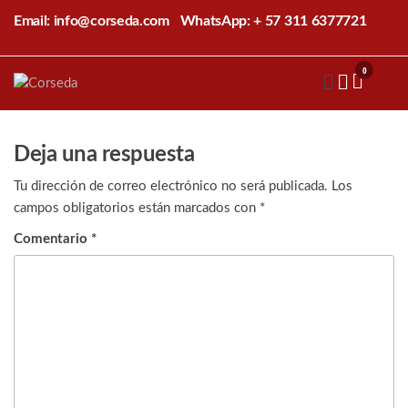
Saltar
Email: info@corseda.com
WhatsApp: + 57 311 6377721
al
contenido
0
Corseda
Corporación
para el
desarrollo
de la
Deja una respuesta
sericultura
del Cauca
Tu dirección de correo electrónico no será publicada.
Los
campos obligatorios están marcados con
*
Comentario
*