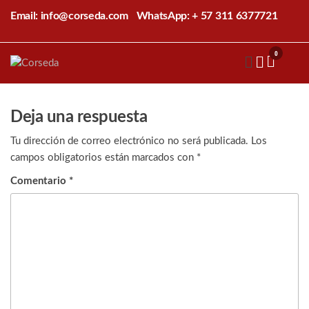
Saltar
Email: info@corseda.com
WhatsApp: + 57 311 6377721
al
contenido
0
Corseda
Corporación
para el
desarrollo
de la
Deja una respuesta
sericultura
del Cauca
Tu dirección de correo electrónico no será publicada.
Los
campos obligatorios están marcados con
*
Comentario
*