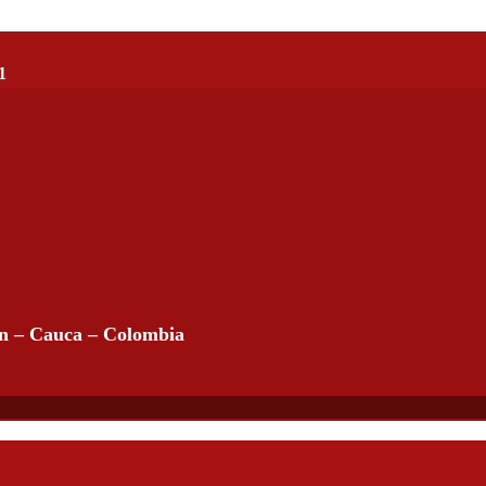
1
án – Cauca – Colombia