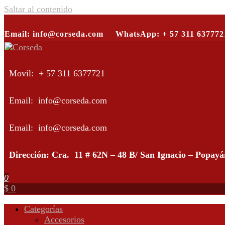
Saltar al contenido
Email: info@corseda.com
WhatsApp: + 57 311 637772
Corseda
Corporación para el desarrollo de la sericultura del Cauca
Movil: + 57 311 6377721
Email: info@corseda.com
Email: info@corseda.com
Dirección: Cra. 11 # 62N – 48 B/ San Ignacio – Popay
0
$ 0
Categorías
Accesorios