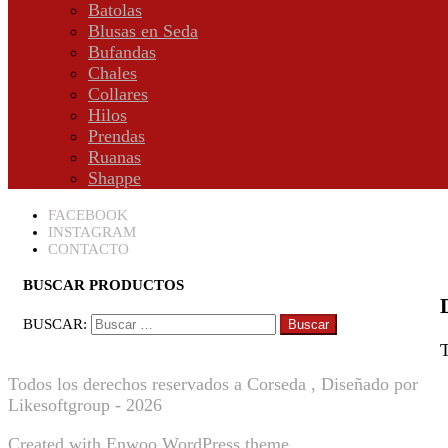
Batolas
Blusas en Seda
Bufandas
Chales
Collares
Hilos
Prendas
Ruanas
Shappe
FACEBOOK
INSTAGRAM
CONTACTO
BUSCAR PRODUCTOS
BUSCAR:
T
Todos los derechos reservados a Corseda , Diseñado por
Likesoftgroup - 2026
Created with
Enwoo
WordPress theme