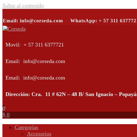
Saltar al contenido
Email: info@corseda.com
WhatsApp: + 57 311 637772
Corseda
Corporación para el desarrollo de la sericultura del Cauca
Movil: + 57 311 6377721
Email: info@corseda.com
Email: info@corseda.com
Dirección: Cra. 11 # 62N – 48 B/ San Ignacio – Popay
0
$ 0
Categorías
Accesorios