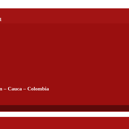
1
án – Cauca – Colombia