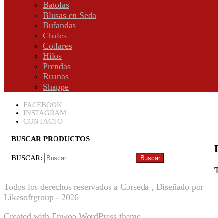
Batolas
Blusas en Seda
Bufandas
Chales
Collares
Hilos
Prendas
Ruanas
Shappe
FACEBOOK
INSTAGRAM
CONTACTO
BUSCAR PRODUCTOS
BUSCAR:
T
Todos los derechos reservados a Corseda , Diseñado por
Likesoftgroup - 2026
Created with
Enwoo
WordPress theme