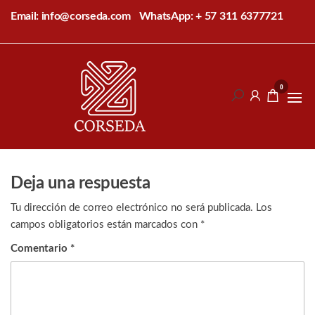
Saltar
Email: info@corseda.com
WhatsApp: + 57 311 6377721
al
contenido
Corseda
Corporación
para el
0
desarrollo
de la
sericultura
del Cauca
Deja una respuesta
Tu dirección de correo electrónico no será publicada.
Los
campos obligatorios están marcados con
*
Comentario
*