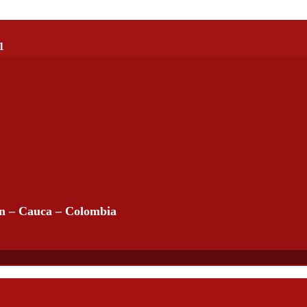
1
án – Cauca – Colombia