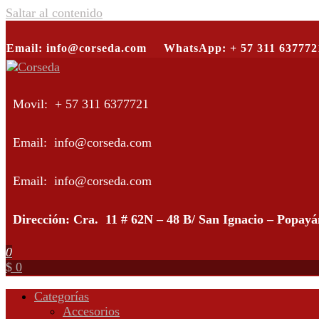
Saltar al contenido
Email: info@corseda.com
WhatsApp: + 57 311 637772
Corseda
Corporación para el desarrollo de la sericultura del Cauca
Movil: + 57 311 6377721
Email: info@corseda.com
Email: info@corseda.com
Dirección: Cra. 11 # 62N – 48 B/ San Ignacio – Popay
0
$ 0
Categorías
Accesorios