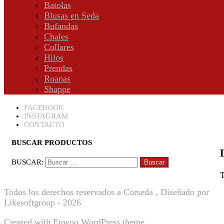
Batolas
Blusas en Seda
Bufandas
Chales
Collares
Hilos
Prendas
Ruanas
Shappe
FACEBOOK
INSTAGRAM
CONTACTO
BUSCAR PRODUCTOS
BUSCAR:
T
Todos los derechos reservados a Corseda , Diseñado por
Likesoftgroup - 2026
Created with
Enwoo
WordPress theme