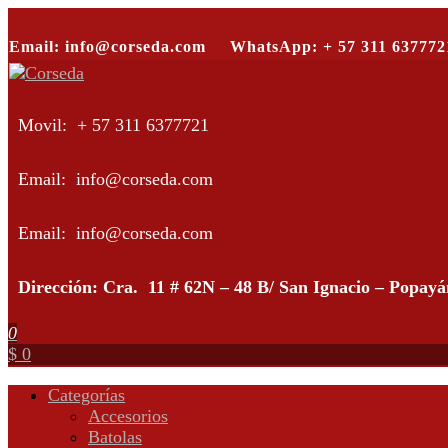
Saltar
al
Email: info@corseda.com
WhatsApp: + 57 311 637772
contenido
Corseda
Corporación para el desarrollo de la sericultura del Cauca
Movil: + 57 311 6377721
Email: info@corseda.com
Email: info@corseda.com
Dirección: Cra. 11 # 62N – 48 B/ San Ignacio – Popay
0
$ 0
Categorías
Accesorios
Batolas