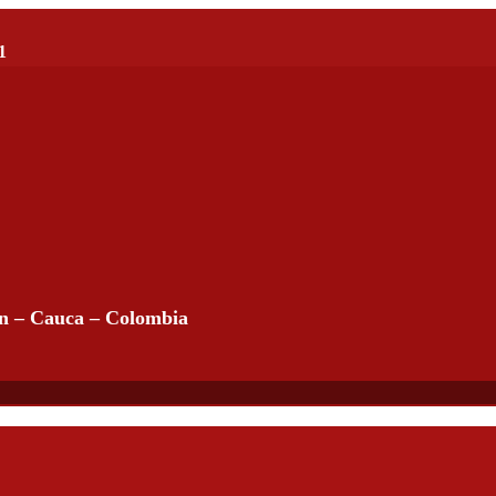
1
án – Cauca – Colombia