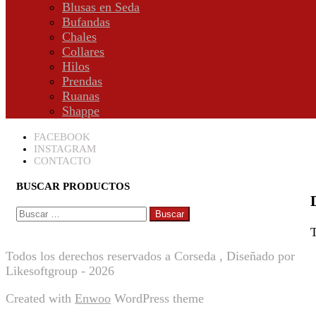
Blusas en Seda
Bufandas
Chales
Collares
Hilos
Prendas
Ruanas
Shappe
FACEBOOK
INSTAGRAM
CONTACTO
BUSCAR PRODUCTOS
BUSCAR:
T
Todos los derechos reservados a Corseda , Diseñado por
Likesoftgroup - 2026
Created with
Enwoo
WordPress theme