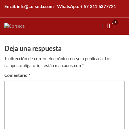
Saltar
Email: info@corseda.com
WhatsApp: + 57 311 6377721
al
contenido
0
Corseda
Corporación
para el
desarrollo
de la
Deja una respuesta
sericultura
del Cauca
Tu dirección de correo electrónico no será publicada.
Los
campos obligatorios están marcados con
*
Comentario
*