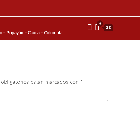
0
$ 0
io – Popayán – Cauca – Colombia
obligatorios están marcados con
*