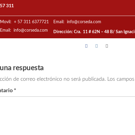
57 311
Movil: + 57 311 6377721
Email: info@corseda.com
Email: info@corseda.com
Dirección: Cra. 11 # 62N – 48 B/ San Ignac
 una respuesta
cción de correo electrónico no será publicada.
Los campos 
tario
*