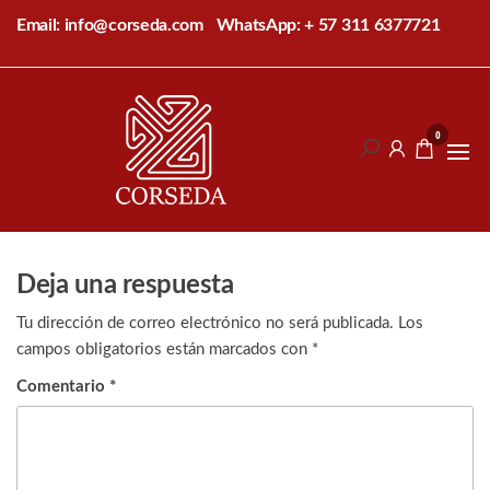
Saltar
Email: info@corseda.com
WhatsApp: + 57 311 6377721
al
contenido
Corseda
Corporación
para el
0
desarrollo
de la
sericultura
del Cauca
Deja una respuesta
Tu dirección de correo electrónico no será publicada.
Los
campos obligatorios están marcados con
*
Comentario
*