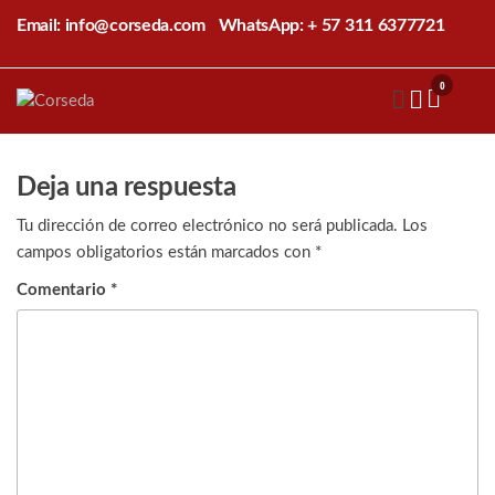
Saltar
Email: info@corseda.com
WhatsApp: + 57 311 6377721
al
contenido
0
Corseda
Corporación
para el
desarrollo
de la
Deja una respuesta
sericultura
del Cauca
Tu dirección de correo electrónico no será publicada.
Los
campos obligatorios están marcados con
*
Comentario
*