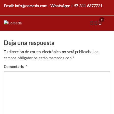
Saltar
Email: info@corseda.com
WhatsApp: + 57 311 6377721
al
contenido
0
Corseda
Corporación
para el
desarrollo
de la
Deja una respuesta
sericultura
del Cauca
Tu dirección de correo electrónico no será publicada.
Los
campos obligatorios están marcados con
*
Comentario
*