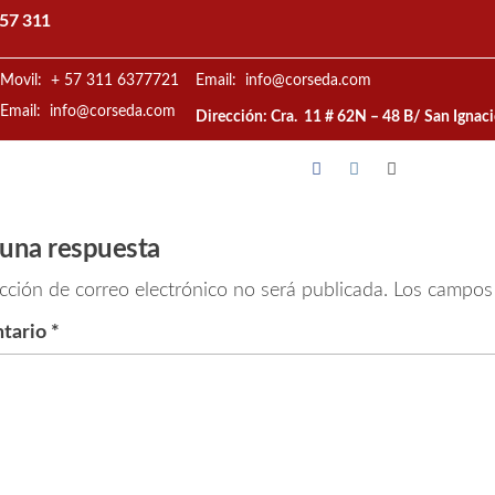
57 311
Movil: + 57 311 6377721
Email: info@corseda.com
Email: info@corseda.com
Dirección: Cra. 11 # 62N – 48 B/ San Ignac
 una respuesta
cción de correo electrónico no será publicada.
Los campos 
tario
*