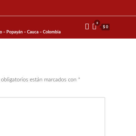
0
$ 0
io – Popayán – Cauca – Colombia
obligatorios están marcados con
*