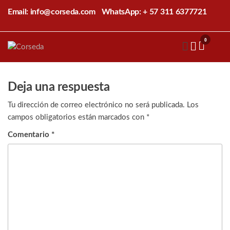
Saltar
Email: info@corseda.com
WhatsApp: + 57 311 6377721
al
contenido
0
Corseda
Corporación
para el
desarrollo
de la
Deja una respuesta
sericultura
del Cauca
Tu dirección de correo electrónico no será publicada.
Los
campos obligatorios están marcados con
*
Comentario
*