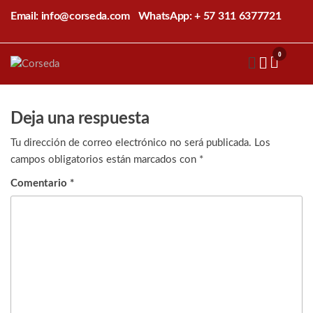
Saltar
Email: info@corseda.com
WhatsApp: + 57 311 6377721
al
contenido
0
Corseda
Corporación
para el
desarrollo
de la
Deja una respuesta
sericultura
del Cauca
Tu dirección de correo electrónico no será publicada.
Los
campos obligatorios están marcados con
*
Comentario
*