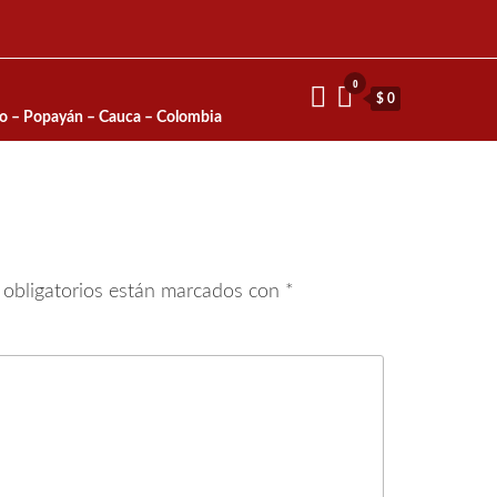
0
$ 0
io – Popayán – Cauca – Colombia
obligatorios están marcados con
*