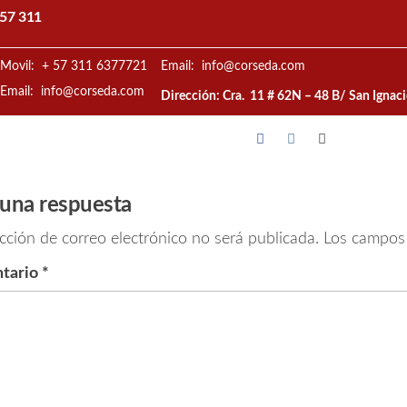
57 311
Movil: + 57 311 6377721
Email: info@corseda.com
Email: info@corseda.com
Dirección: Cra. 11 # 62N – 48 B/ San Ignac
 una respuesta
cción de correo electrónico no será publicada.
Los campos 
tario
*