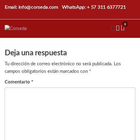
Saltar
Email: info@corseda.com
WhatsApp: + 57 311 6377721
al
contenido
0
Corseda
Corporación
para el
desarrollo
de la
Deja una respuesta
sericultura
del Cauca
Tu dirección de correo electrónico no será publicada.
Los
campos obligatorios están marcados con
*
Comentario
*