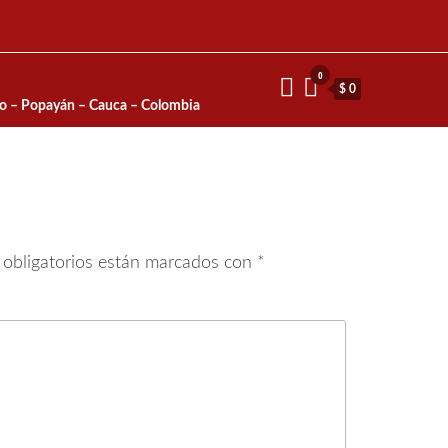
0
$ 0
io – Popayán – Cauca – Colombia
obligatorios están marcados con
*