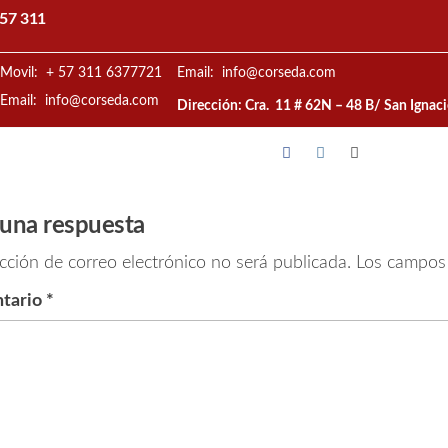
57 311
Movil: + 57 311 6377721
Email: info@corseda.com
Email: info@corseda.com
Dirección: Cra. 11 # 62N – 48 B/ San Ignac
 una respuesta
cción de correo electrónico no será publicada.
Los campos 
tario
*