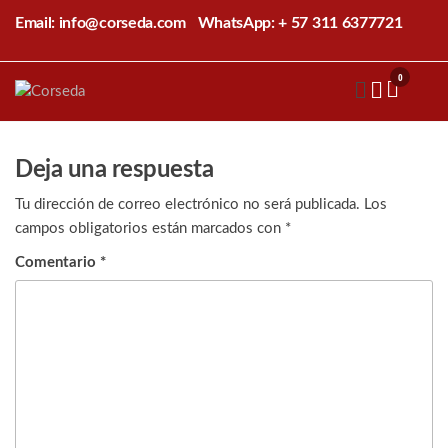
Saltar
Email: info@corseda.com
WhatsApp: + 57 311 6377721
al
contenido
0
Corseda
Corporación
para el
desarrollo
de la
Deja una respuesta
sericultura
del Cauca
Tu dirección de correo electrónico no será publicada.
Los
campos obligatorios están marcados con
*
Comentario
*