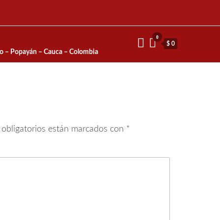
0
$ 0
io – Popayán – Cauca – Colombia
obligatorios están marcados con
*