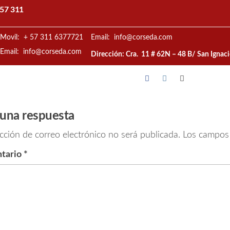
57 311
Movil: + 57 311 6377721
Email: info@corseda.com
Email: info@corseda.com
Dirección: Cra. 11 # 62N – 48 B/ San Ignac
 una respuesta
cción de correo electrónico no será publicada.
Los campos 
tario
*