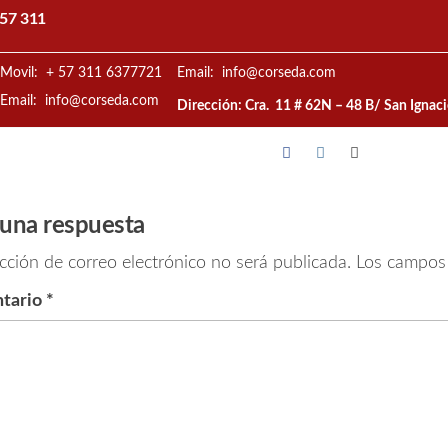
57 311
Movil: + 57 311 6377721
Email: info@corseda.com
Email: info@corseda.com
Dirección: Cra. 11 # 62N – 48 B/ San Ignac
 una respuesta
cción de correo electrónico no será publicada.
Los campos 
tario
*