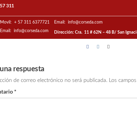
57 311
Movil: + 57 311 6377721
Email: info@corseda.com
Email: info@corseda.com
Dirección: Cra. 11 # 62N – 48 B/ San Ignac
 una respuesta
cción de correo electrónico no será publicada.
Los campos 
tario
*