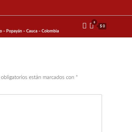
0
$ 0
io – Popayán – Cauca – Colombia
obligatorios están marcados con
*