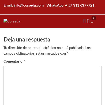
Saltar
Email: info@corseda.com
WhatsApp: + 57 311 6377721
al
contenido
0
Corseda
Corporación
para el
desarrollo
de la
Deja una respuesta
sericultura
del Cauca
Tu dirección de correo electrónico no será publicada.
Los
campos obligatorios están marcados con
*
Comentario
*