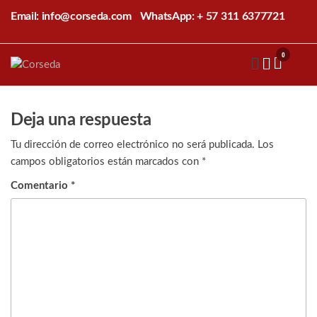
Saltar
Email: info@corseda.com
WhatsApp: + 57 311 6377721
al
contenido
0
Corseda
Corporación
para el
desarrollo
de la
Deja una respuesta
sericultura
del Cauca
Tu dirección de correo electrónico no será publicada.
Los
campos obligatorios están marcados con
*
Comentario
*