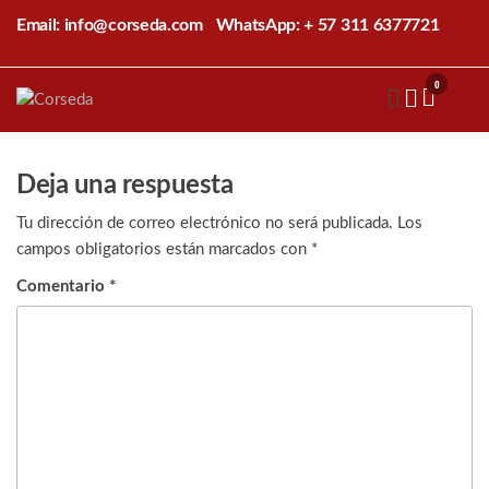
Saltar
Email: info@corseda.com
WhatsApp: + 57 311 6377721
al
contenido
0
Corseda
Corporación
para el
desarrollo
de la
Deja una respuesta
sericultura
del Cauca
Tu dirección de correo electrónico no será publicada.
Los
campos obligatorios están marcados con
*
Comentario
*