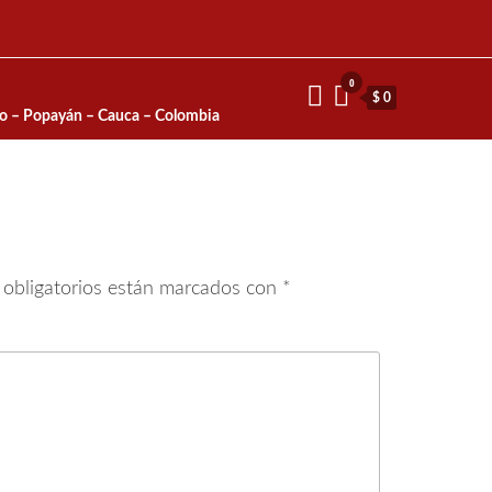
0
$ 0
io – Popayán – Cauca – Colombia
obligatorios están marcados con
*