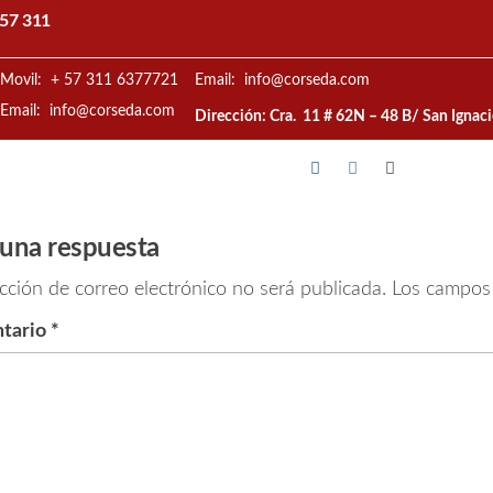
57 311
Movil: + 57 311 6377721
Email: info@corseda.com
Email: info@corseda.com
Dirección: Cra. 11 # 62N – 48 B/ San Ignac
 una respuesta
cción de correo electrónico no será publicada.
Los campos 
tario
*