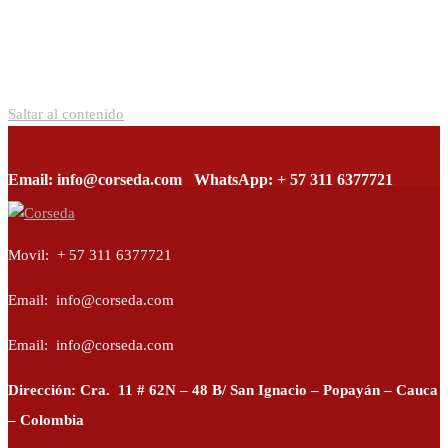
Saltar al contenido
Email: info@corseda.com
WhatsApp: + 57 311 6377721
Corseda
Corporación para el desarrollo de la sericultura del Cauca
Movil: + 57 311 6377721
Email: info@corseda.com
Email: info@corseda.com
Dirección: Cra. 11 # 62N – 48 B/ San Ignacio – Popayán – Cauca
– Colombia