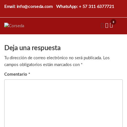
Saltar
Email: info@corseda.com
WhatsApp: + 57 311 6377721
al
contenido
0
Corseda
Corporación
para el
desarrollo
de la
Deja una respuesta
sericultura
del Cauca
Tu dirección de correo electrónico no será publicada.
Los
campos obligatorios están marcados con
*
Comentario
*