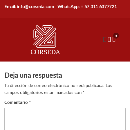
Saltar
Email: info@corseda.com
WhatsApp: + 57 311 6377721
al
contenido
Corseda
Corporación
para el
0
desarrollo
de la
sericultura
del Cauca
Deja una respuesta
Tu dirección de correo electrónico no será publicada.
Los
campos obligatorios están marcados con
*
Comentario
*