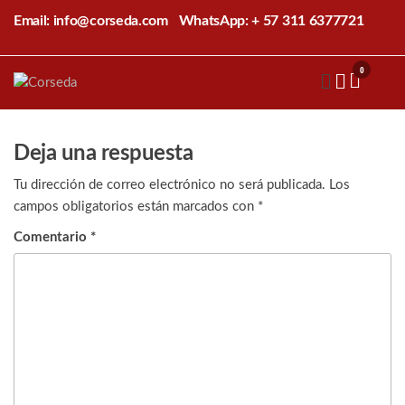
Saltar
Email: info@corseda.com
WhatsApp: + 57 311 6377721
al
contenido
0
Corseda
Corporación
para el
desarrollo
de la
Deja una respuesta
sericultura
del Cauca
Tu dirección de correo electrónico no será publicada.
Los
campos obligatorios están marcados con
*
Comentario
*