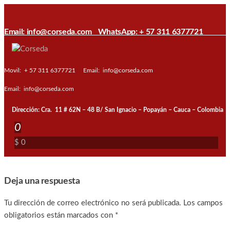
Saltar
al
Email: info@corseda.com
WhatsApp: + 57 311 6377721
contenido
Corseda
Corporación
para el
Movil: + 57 311 6377721
Email: info@corseda.com
desarrollo
de la
Email: info@corseda.com
sericultura
del Cauca
Dirección: Cra. 11 # 62N – 48 B/ San Ignacio – Popayán – Cauca – Colombia
0
$ 0
Deja una respuesta
Tu dirección de correo electrónico no será publicada.
Los campos
obligatorios están marcados con
*